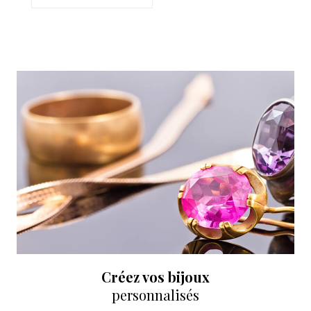
Boucles d'oreilles en
argent 925, Opale,
Emeraude, Zirc...
Créez vos bijoux
personnalisés