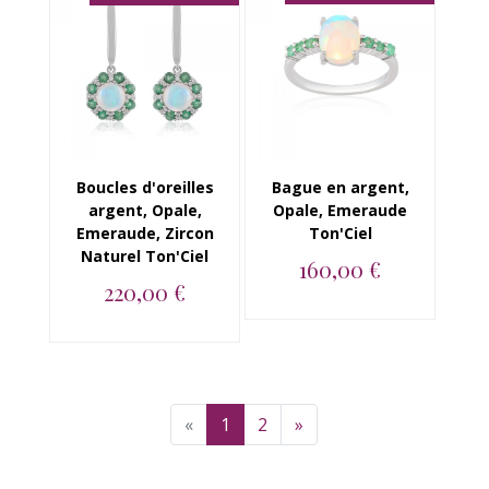
Boucles d'oreilles
Bague en argent,
argent, Opale,
Opale, Emeraude
Emeraude, Zircon
Ton'Ciel
Naturel Ton'Ciel
160,00 €
220,00 €
Bague en argent 925,
Opale et Emeraude...
Boucles d'oreilles en
argent 925, Opale,
Emeraude, Zirc...
«
1
2
»