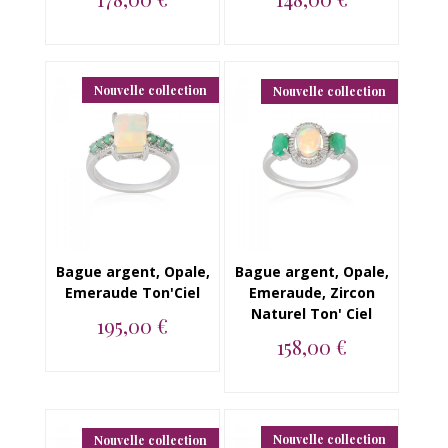
Boucles d'oreilles en
Bague en argent 925,
argent 925, Opale,
Opale, Emeraude
Emeraude...
Ton'Ciel...
Nouvelle collection
Nouvelle collection
Bague argent, Opale,
Bague argent, Opale,
Emeraude Ton'Ciel
Emeraude, Zircon
Naturel Ton' Ciel
195,00 €
158,00 €
Bague en argent 925,
Opale, Emeraude...
Bague en argent 925,
Opale, Emeraude et
Zircon Naturel...
Nouvelle collection
Nouvelle collection