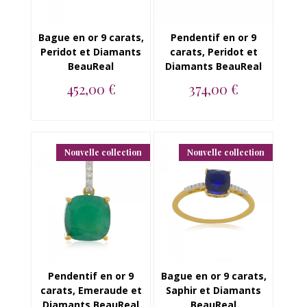
Bague en or 9 carats,
Pendentif en or 9
Peridot et Diamants
carats, Peridot et
BeauReal
Diamants BeauReal
452,00 €
374,00 €
Bague en or jaune 9
Pendentif en or jaune
carats, Peridot et
9 carats, Peridot et
Diamants BeauRea...
Diamants Bea...
Nouvelle collection
Nouvelle collection
Pendentif en or 9
Bague en or 9 carats,
carats, Emeraude et
Saphir et Diamants
Diamants BeauReal
BeauReal