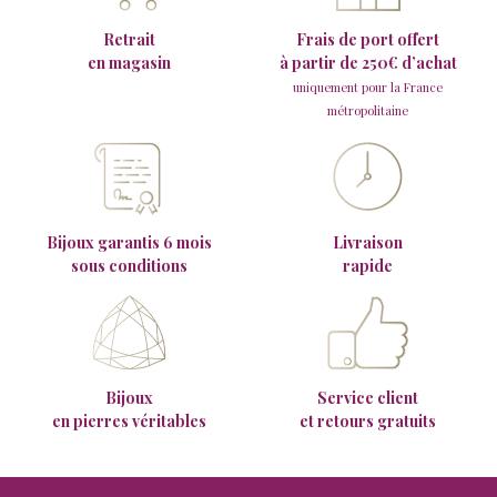
Retrait
Frais de port offert
en magasin
à partir de 250€ d’achat
uniquement pour la France
métropolitaine
Bijoux garantis 6 mois
Livraison
sous conditions
rapide
Bijoux
Service client
en pierres véritables
et retours gratuits