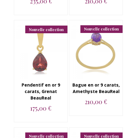
235,00 €
210,00 €
Bague en or jaune 9
Bague en or jaune 9
carats, Peridot
carats, Grenat
BeauReal ...
BeauReal...
Nouvelle collection
Nouvelle collection
Pendentif en or 9
Bague en or 9 carats,
carats, Grenat
Amethyste BeauReal
BeauReal
210,00 €
175,00 €
Bague en or jaune 9
carats, Amethyste
Pendentif en or jaune
BeauReal ...
9 carats, Grenat
BeauReal ...
Nouvelle collection
Nouvelle collection