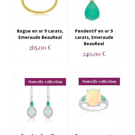
Bague en or 9 carats,
Pendentif en or 9
Emeraude BeauReal
carats, Emeraude
BeauReal
265,00 €
240,00 €
Bague en or jaune 9
carats, Emeraude
Pendentif en or jaune
poire BeauReal...
9K, Emeraude
BeauReal...
Nouvelle collection
Nouvelle collection