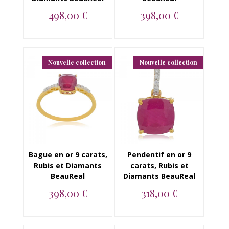
498,00 €
398,00 €
Pendentif en or 9
Bague en or 9 carats,
carats, Emeraude et
Saphir et Diamants
Diamants BeauReal...
BeauReal...
Nouvelle collection
Nouvelle collection
Bague en or 9 carats,
Pendentif en or 9
Rubis et Diamants
carats, Rubis et
BeauReal
Diamants BeauReal
398,00 €
318,00 €
Bague en or 9 carats,
Pendentif en or 9
Rubis et Diamants
carats, Rubis et