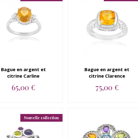
Bague en argent et
Bague en argent et
citrine Carline
citrine Clarence
65,00 €
75,00 €
Bague en argent 925 rhodié
Bague en argent 925 rhodié
et citrine Carline...
et citrine Clarence...
Nouvelle collection