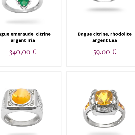
gue emeraude, citrine
Bague citrine, rhodolite
argent Iria
argent Lea
340,00 €
59,00 €
Bague argent 925
Bague argent 925 citrine,
emeraude, citrine
rhodolite...
Uniquement sur comm...