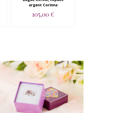
argent Corinna
105,00 €
Bague argent 925 citrine,
topaze blanche...