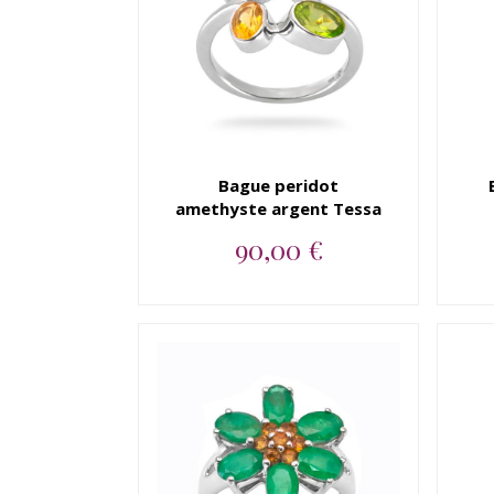
Bague peridot
amethyste argent Tessa
90,00 €
Bague argent 925 peridot,
amethyste, citrine, aigue
mar...