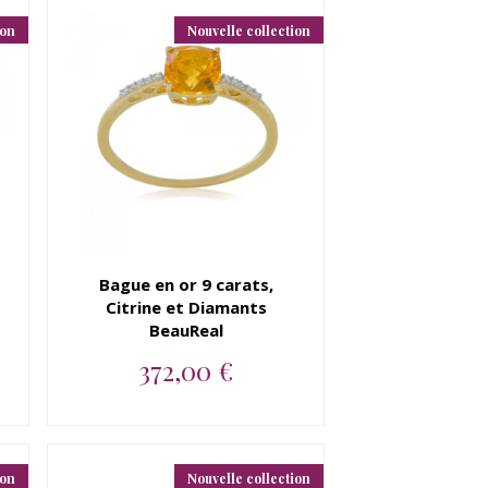
ion
Nouvelle collection
Bague en or 9 carats,
Citrine et Diamants
BeauReal
372,00 €
Bague en or 9 carats, Citrine
et Diamants BeauReal...
ion
Nouvelle collection