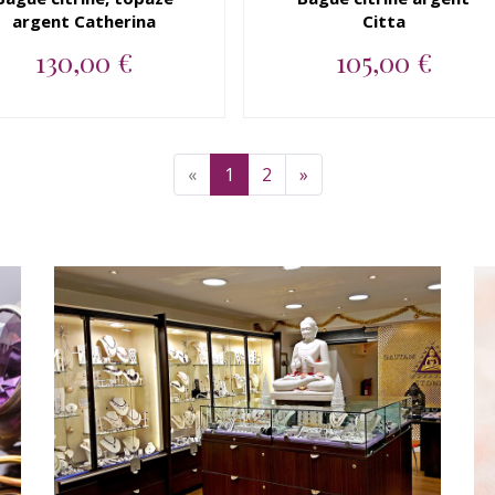
argent Catherina
Citta
130,00 €
105,00 €
Bague argent 925 citrine,
Bague argent 925 citrine en
topaze blanche...
pierre naturelle...
«
1
2
»