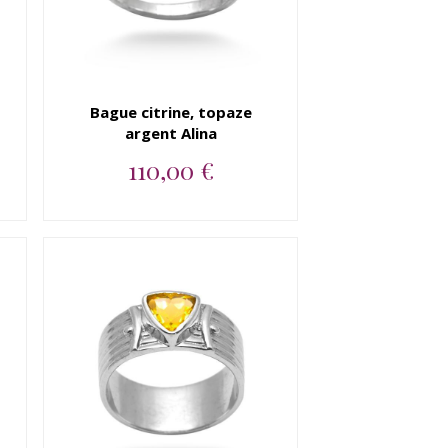
Bague citrine, topaze
argent Alina
110,00 €
Bague argent 925 citrine,
topaze blanche...