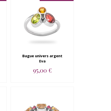
Bague univers argent
Eva
95,00 €
Bague argent 925 peridot,
grenat, citrine...