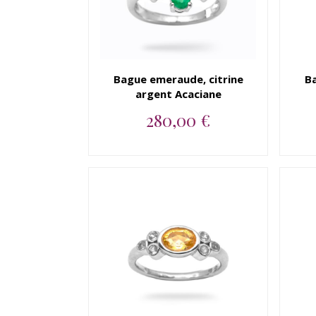
Bague emeraude, citrine
Ba
argent Acaciane
280,00 €
Bague argent 925
emeraude, citrine...