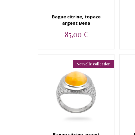
Bague citrine, topaze
argent Bena
85,00 €
Bague argent 925 citrine,
topaze blanche...
Nouvelle collection
Bague citrine argent