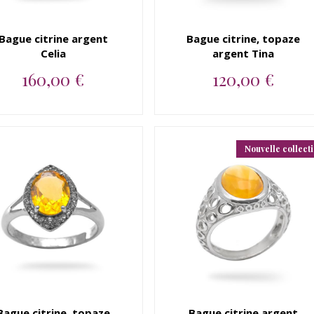
Bague citrine argent
Bague citrine, topaze
Celia
argent Tina
160,00 €
120,00 €
Bague argent 925 citrine...
Bague argent 925 citrine,
topaze blanche...
Nouvelle collect
Bague citrine, topaze
Bague citrine argent