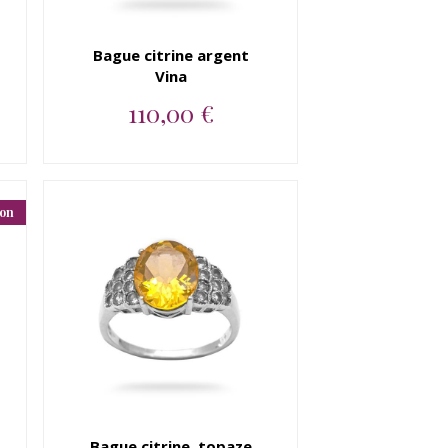
Bague citrine argent
Vina
110,00 €
Bague argent 925 citrine...
ion
Bague citrine, topaze