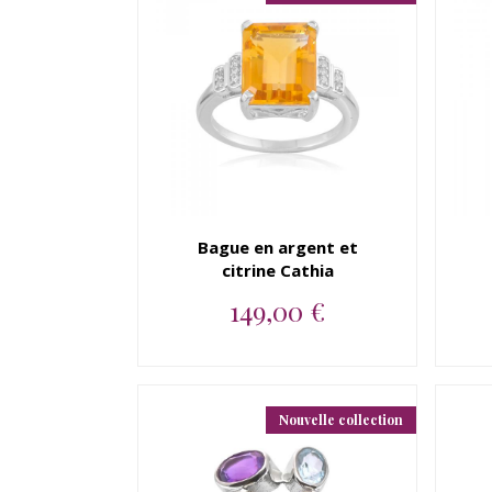
Bague en argent et
citrine Cathia
149,00 €
Bague en argent 925 rhodié
et citrine Cathia...
Nouvelle collection