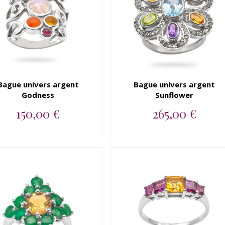
Bague univers argent
Bague univers argent
Godness
Sunflower
150,00 €
265,00 €
Bague argent 925 univers...
Bague argent 925 univers,
topaze, peridot, citrine...