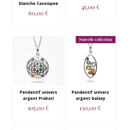
blanche Cassiopee
45,00 €
60,00 €
pendentif en argent
925 et cornaline...
Pendentif en argent
925, cornaline et
topaze blanche...
Nouvelle collection
Pendentif univers
Pendentif univers
argent Prakati
argent Galaxy
105,00 €
130,00 €
Pendentif argent 925
Pendentif argent 925
amethyste, iolite,
topaze bleue,
topaze bleue, p...
amethyste, iolite, c...