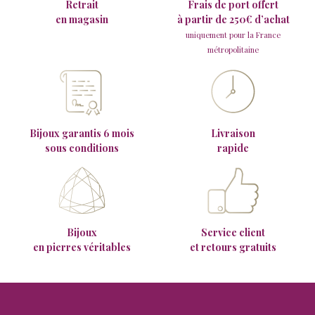
Retrait
Frais de port offert
en magasin
à partir de 250€ d’achat
uniquement pour la France
métropolitaine
Bijoux garantis 6 mois
Livraison
sous conditions
rapide
Bijoux
Service client
en pierres véritables
et retours gratuits