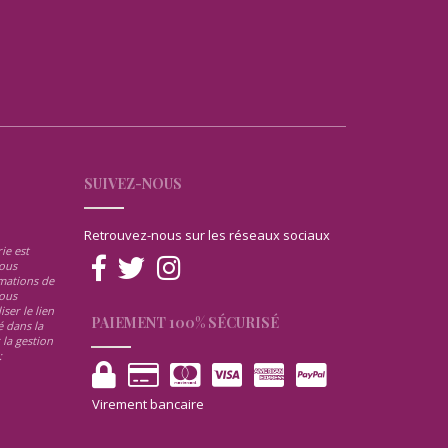
SUIVEZ-NOUS
Retrouvez-nous sur les réseaux sociaux
ie est
ous
rmations de
ous
ser le lien
PAIEMENT 100% SÉCURISÉ
 dans la
 la gestion
:
Virement bancaire