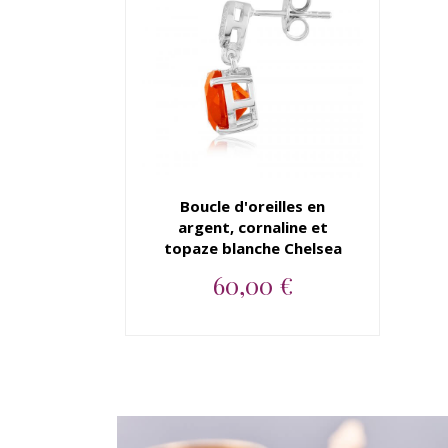
Boucle d'oreilles en
argent, cornaline et
topaze blanche Chelsea
60,00 €
Boucle d'oreilles en argent
925, cornaline et topaze bl...