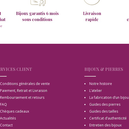
t
Bijoux garantis 6 mois
Livraison
hat
sous conditions
rapide
e
ce
RVICES CLIENT
BIJOUX & PIERRES
Conditions générales de vente
Notre histoire
Paiement, Retrait et Livraison
L’atelier
Remboursement et retours
La fabrication d’un bijou
FAQ
Guides des pierres
Chèques cadeaux
Guides des tailles
Actualités
Certificat d’authenticité
Contact
Entretien des bijoux