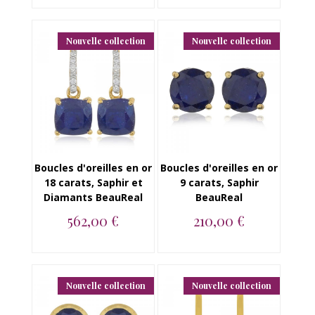
Boucles d'oreilles en
Boucles d'oreilles
or 18 carats, Saphir
creole en or 18 carats,
BeauReal...
Saphir BeauR...
Nouvelle collection
Nouvelle collection
Boucles d'oreilles en or
Boucles d'oreilles en or
18 carats, Saphir et
9 carats, Saphir
Diamants BeauReal
BeauReal
562,00 €
210,00 €
Boucles d'oreilles en
Boucles d'oreilles
or 18 carats, Saphir et
puce en or jaune 9
Diamants ...
carats, Saphir Be...
Nouvelle collection
Nouvelle collection