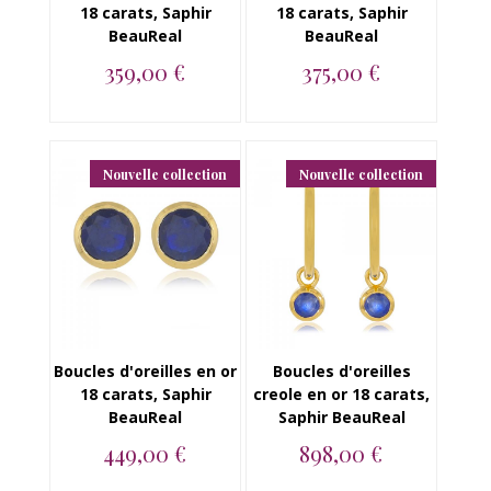
18 carats, Saphir
18 carats, Saphir
BeauReal
BeauReal
359,00 €
375,00 €
Boucles d'oreilles
Boucles d'oreilles en
puce en or jaune 18
or jaune 18 carats,
carats, Saphir B...
Saphir BeauRe...
Nouvelle collection
Nouvelle collection
Boucles d'oreilles en or
Boucles d'oreilles
18 carats, Saphir
creole en or 18 carats,
BeauReal
Saphir BeauReal
449,00 €
898,00 €