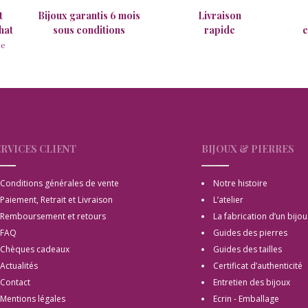
t
Bijoux garantis 6 mois
Livraison
hat
sous conditions
rapide
e
ce
RVICES CLIENT
BIJOUX & PIERRES
Conditions générales de vente
Notre histoire
Paiement, Retrait et Livraison
L’atelier
Remboursement et retours
La fabrication d’un bijou
FAQ
Guides des pierres
Chèques cadeaux
Guides des tailles
Actualités
Certificat d’authenticité
Contact
Entretien des bijoux
Mentions légales
Ecrin - Emballage