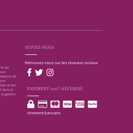
SUIVEZ-NOUS
Retrouvez-nous sur les réseaux sociaux
ie est
ous
rmations de
ous
ser le lien
PAIEMENT 100% SÉCURISÉ
 dans la
 la gestion
:
Virement bancaire