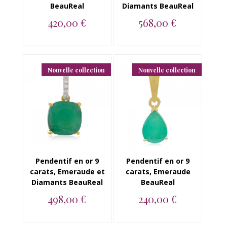
BeauReal
Diamants BeauReal
420,00 €
568,00 €
Pendentif en or jaune
Pendentif en or 18
18 carats, Emeraude
carats, Emeraude et
BeauReal...
Diamants BeauRea...
Nouvelle collection
Nouvelle collection
Pendentif en or 9
Pendentif en or 9
carats, Emeraude et
carats, Emeraude
Diamants BeauReal
BeauReal
498,00 €
240,00 €
Pendentif en or 9
Pendentif en or jaune
carats, Emeraude et
9K, Emeraude