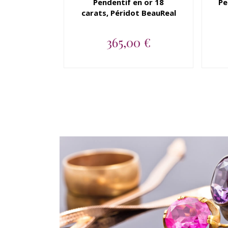
Pendentif en or 18
Pe
carats, Péridot BeauReal
365,00 €
Pendentif en or jaune 18
carats, Péridot BeauReal...