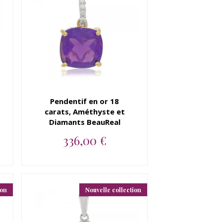
Pendentif en or 18
carats, Améthyste et
Diamants BeauReal
336,00 €
Pendentif en or 18 carats,
Améthyste et Diamants
BeauRe...
ion
Nouvelle collection