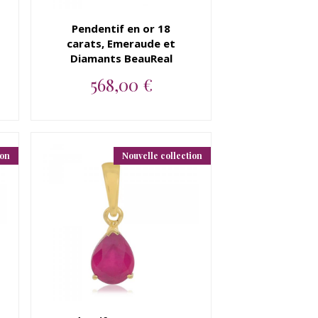
Pendentif en or 18
carats, Emeraude et
Diamants BeauReal
568,00 €
Pendentif en or 18 carats,
Emeraude et Diamants
BeauRea...
ion
Nouvelle collection