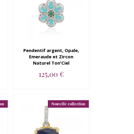
Pendentif argent, Opale,
Emeraude et Zircon
Naturel Ton'Ciel
125,00 €
Pendentif en argent 925,
Opale, Emeraude et Zircon
Natu...
ion
Nouvelle collection