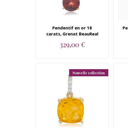
Pendentif en or 18
Pe
carats, Grenat BeauReal
329,00 €
Pendentif en or jaune 18
carats, Grenat BeauReal...
Nouvelle collection