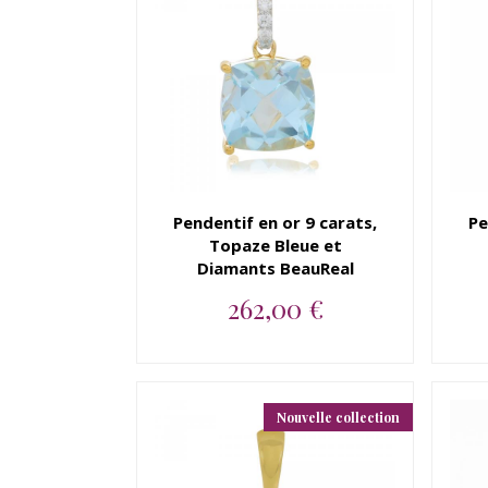
Pendentif en or 9 carats,
Pe
Topaze Bleue et
Diamants BeauReal
262,00 €
Pendentif en or 9 carats,
Topaze Bleue et Diamants
Beau...
Nouvelle collection