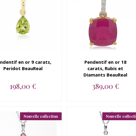
ndentif en or 9 carats,
Pendentif en or 18
Peridot BeauReal
carats, Rubis et
Diamants BeauReal
198,00 €
389,00 €
Pendentif en or jaune 9
Pendentif en or 18 carats,
carats, Peridot BeauReal...
Rubis et Diamants
BeauReal...
Nouvelle collection
Nouvelle collect