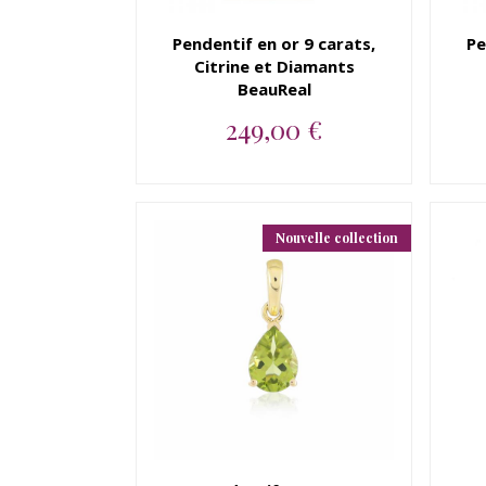
Pendentif en or 9 carats,
Pe
Citrine et Diamants
BeauReal
249,00 €
Pendentif en or 9 carats,
Citrine et Diamands
BeauReal...
Nouvelle collection