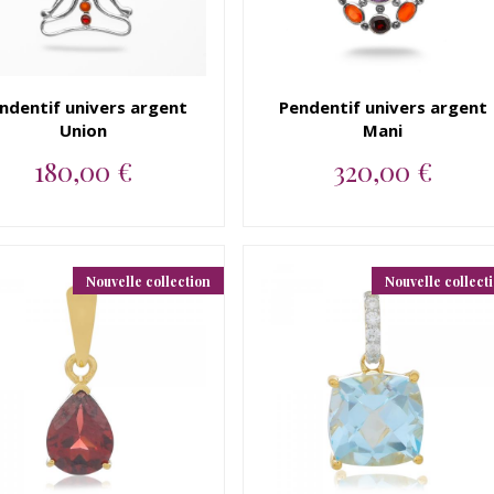
ndentif univers argent
Pendentif univers argent
Union
Mani
180,00 €
320,00 €
Pendentif argent 925
Pendentif argent 925
amethyste, iolite, topaze
amethyste, topaze bleue,
bleue, p...
cornaline...
Nouvelle collection
Nouvelle collect