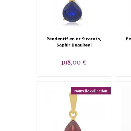
Pendentif en or 9 carats,
Pe
Saphir BeauReal
198,00 €
Pendentif en or jaune 9
carats, Saphir BeauReal...
Nouvelle collection