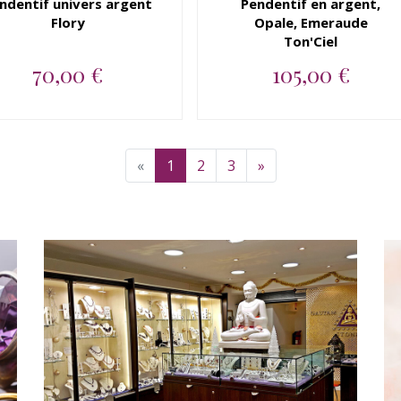
ndentif univers argent
Pendentif en argent,
Flory
Opale, Emeraude
Ton'Ciel
70,00 €
105,00 €
Pendentif argent 925
Pendentif en argent 925,
amethyste, iolite, citrine,
Opale, Emeraude...
grenat...
«
1
2
3
»