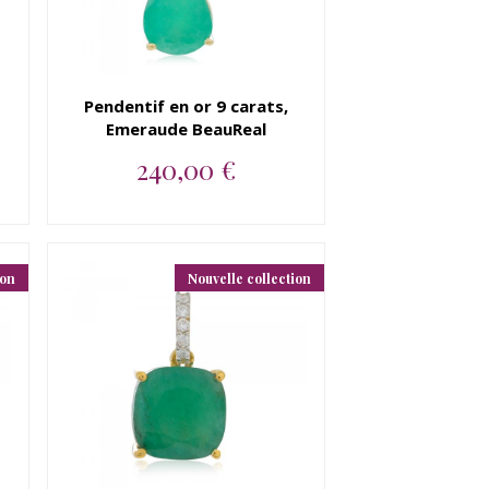
Pendentif en or 9 carats,
Emeraude BeauReal
240,00 €
Pendentif en or jaune 9K,
Emeraude BeauReal...
ion
Nouvelle collection