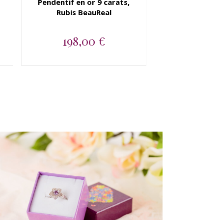
Pendentif en or 9 carats,
Rubis BeauReal
198,00 €
Pendentif en or jaune 9
carats, Rubis BeauReal...