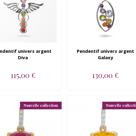
ndentif univers argent
Pendentif univers argent
Diva
Galaxy
115,00 €
130,00 €
Pendentif argent 925
Pendentif argent 925 topaze
amethyste, iolite, topaze
bleue, amethyste, iolite, c...
bleue, p...
Nouvelle collection
Nouvelle collect