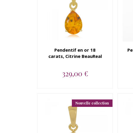
Pendentif en or 18
Pe
carats, Citrine BeauReal
329,00 €
Pendentif en or jaune 18
carats, Citrine BeauReal...
Nouvelle collection