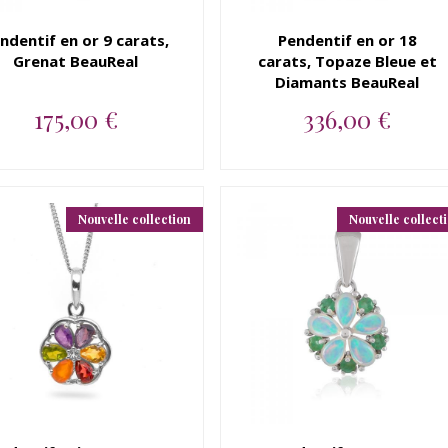
ndentif en or 9 carats,
Pendentif en or 18
Grenat BeauReal
carats, Topaze Bleue et
Diamants BeauReal
175,00 €
336,00 €
Pendentif en or jaune 9
Pendentif en or 18 carats,
carats, Grenat BeauReal ...
Topaze Bleue et Diamants
Bea...
Nouvelle collection
Nouvelle collect