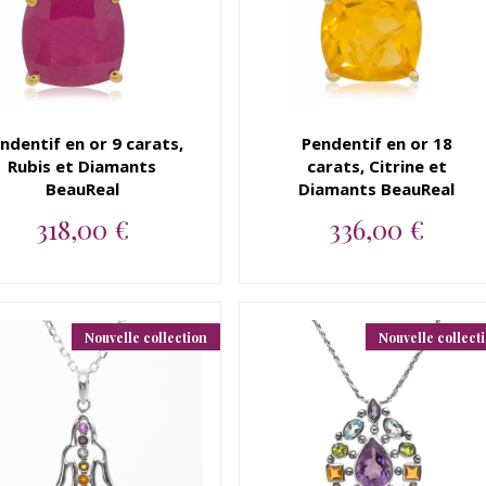
ndentif en or 9 carats,
Pendentif en or 18
Rubis et Diamants
carats, Citrine et
BeauReal
Diamants BeauReal
318,00 €
336,00 €
Pendentif en or 9 carats,
Pendentif en or 18 carats,
Rubis et Diamants
Citrine et Diamants
BeauReal...
BeauReal...
Nouvelle collection
Nouvelle collect