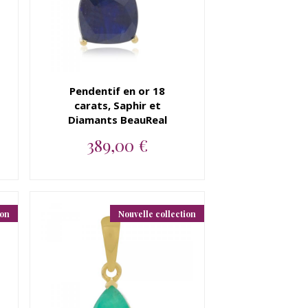
Pendentif en or 18
carats, Saphir et
Diamants BeauReal
389,00 €
Pendentif en or 18 carats,
Saphir et Diamants
BeauReal...
ion
Nouvelle collection