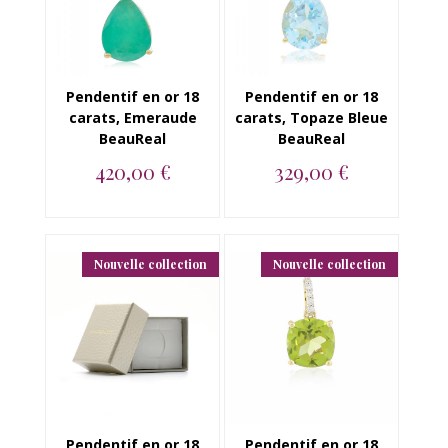
Pendentif en or 18
Pendentif en or 18
carats, Emeraude
carats, Topaze Bleue
BeauReal
BeauReal
420,00 €
329,00 €
Pendentif en or jaune
Pendentif en or 18
18 carats, Emeraude
carats, Topaze Bleue
BeauReal...
BeauReal...
Nouvelle collection
Nouvelle collection
Pendentif en or 18
Pendentif en or 18