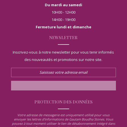
Du mardi au samedi
10H00 - 12H00
14H00 - 19H00
Fermeture lundi et dimanche
NEWSLETTER
Inscrivez-vous à notre newsletter pour vous tenir informés
des nouveautés et promotions sur notre site.
PROTECTION DES DONNÉES
Votre adresse de messagerie est uniquement utilisé pour vous
envoyer les lettres d'informations de Gautam Boudha Stones. Vous
pouvez à tout moment utiliser le lien de désabonnement intégré dans