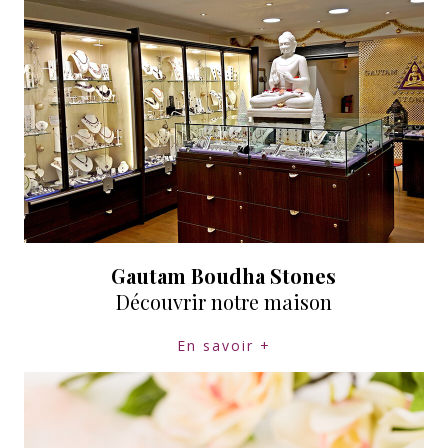
Gautam Boudha Stones
Découvrir notre maison
En savoir +