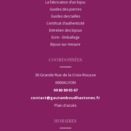
La fabrication d’un bijou
Guides des pierres
Guides des tailles
Certificat d’authenticité
Entretien des bijoux
Ecrin - Emballage
Bijoux sur-mesure
COORDONNÉES
36 Grande Rue de la Croix-Rousse
69004 LYON
09 80 89 05 67
contact@gautamboudhastones.fr
Plan d'accès
HORAIRES