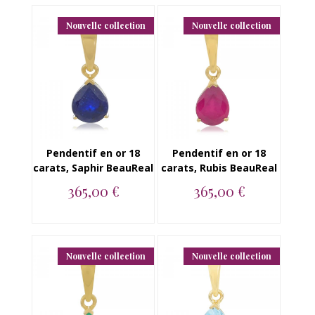
BeauReal...
BeauReal...
Nouvelle collection
Nouvelle collection
Pendentif en or 18
Pendentif en or 18
carats, Saphir BeauReal
carats, Rubis BeauReal
365,00 €
365,00 €
Pendentif en or jaune
Pendentif en or jaune
18 carats, Saphir
18 carats, Rubis
BeauReal...
BeauReal...
Nouvelle collection
Nouvelle collection