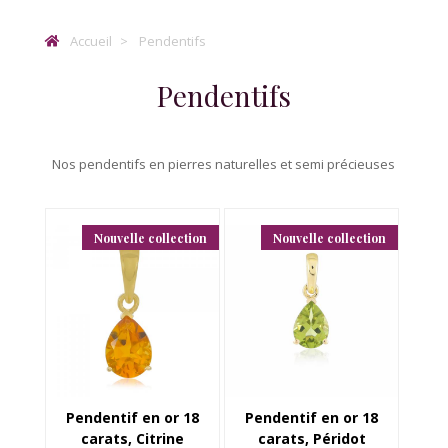
Accueil
Pendentifs
Pendentifs
Nos pendentifs en pierres naturelles et semi précieuses
Nouvelle collection
Nouvelle collection
Pendentif en or 18
Pendentif en or 18
carats, Citrine
carats, Péridot