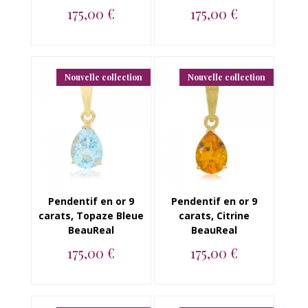
175,00 €
175,00 €
Pendentif en or jaune
Pendentif en or jaune
9 carats, Grenat
9 carats, Améthyste
BeauReal ...
BeauReal...
Nouvelle collection
Nouvelle collection
Pendentif en or 9
Pendentif en or 9
carats, Topaze Bleue
carats, Citrine
BeauReal
BeauReal
175,00 €
175,00 €
Pendentif en or 9
Pendentif en or 9
carats, Topaze Bleue
carats, Citrine
BeauReal...
BeauReal...