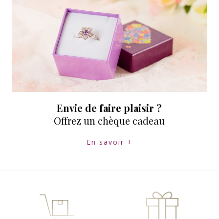
Envie de faire plaisir ?
Offrez un chèque cadeau
En savoir +